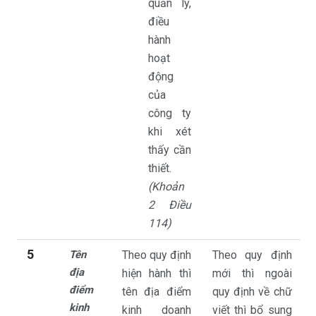
quản lý,
điều
hành
hoạt
động
của
công ty
khi xét
thấy cần
thiết.
(Khoản
2 Điều
114)
5
Tên
Theo quy định
Theo quy định
địa
hiện hành thì
mới thì ngoài
điểm
tên địa điểm
quy định về chữ
kinh
kinh doanh
viết thì bổ sung