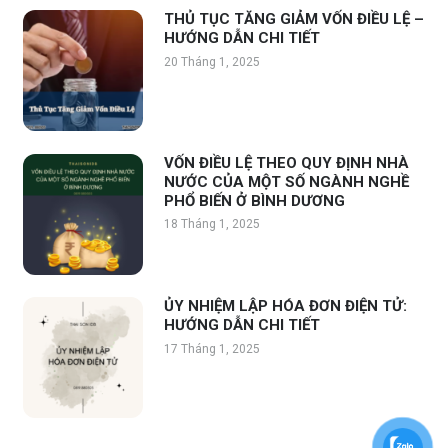
THỦ TỤC TĂNG GIẢM VỐN ĐIỀU LỆ –
HƯỚNG DẪN CHI TIẾT
20 Tháng 1, 2025
VỐN ĐIỀU LỆ THEO QUY ĐỊNH NHÀ
NƯỚC CỦA MỘT SỐ NGÀNH NGHỀ
PHỔ BIẾN Ở BÌNH DƯƠNG
18 Tháng 1, 2025
ỦY NHIỆM LẬP HÓA ĐƠN ĐIỆN TỬ:
HƯỚNG DẪN CHI TIẾT
17 Tháng 1, 2025