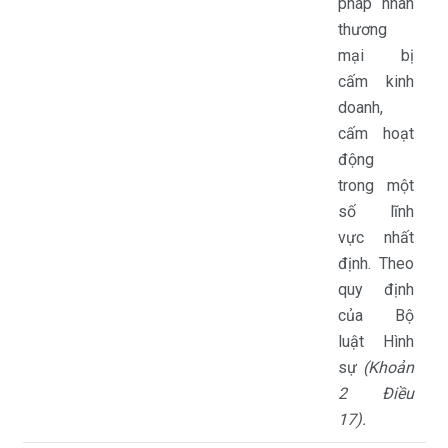
pháp nhân
thương
mại bị
cấm kinh
doanh,
cấm hoạt
động
trong một
số lĩnh
vực nhất
định. Theo
quy định
của Bộ
luật Hình
sự
(Khoản
2 Điều
17)
.