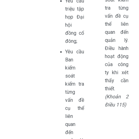
Yêu cầu
tra từng
triệu tập
vấn đề cụ
họp Đại
thể liên
hội
quan đến
đồng cổ
quản lý.
đông;
Điều hành
Yêu cầu
hoạt động
Ban
của công
kiểm
ty khi xét
soát
thấy cần
kiểm tra
thiết.
từng
(Khoản 2
vấn đề
Điều 115)
cụ thể
liên
quan
đến