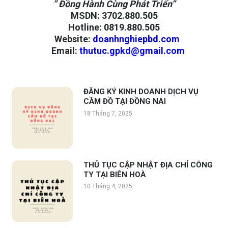
” Đồng Hành Cùng Phát Triển”
MSDN
:
3702.880.505
Hotline
:
0819.880.505
Website
:
doanhnghiepbd.com
Email
:
thutuc.gpkd@gmail.com
ĐĂNG KÝ KINH DOANH DỊCH VỤ
CẦM ĐỒ TẠI ĐỒNG NAI
18 Tháng 7, 2025
THỦ TỤC CẬP NHẬT ĐỊA CHỈ CÔNG
TY TẠI BIÊN HOÀ
10 Tháng 4, 2025