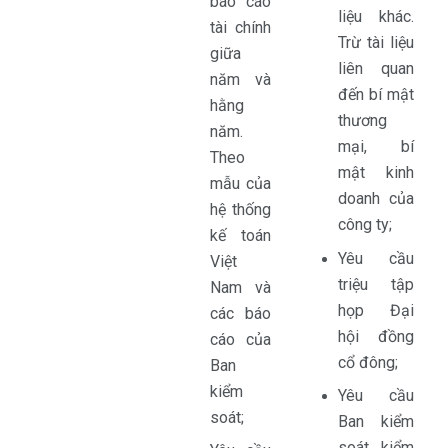
báo cáo
liệu khác.
tài chính
Trừ tài liệu
giữa
liên quan
năm và
đến bí mật
hằng
thương
năm.
mại, bí
Theo
mật kinh
mẫu của
doanh của
hệ thống
công ty;
kế toán
Yêu cầu
Việt
triệu tập
Nam và
họp Đại
các báo
hội đồng
cáo của
cổ đông;
Ban
kiểm
Yêu cầu
soát;
Ban kiểm
soát kiểm