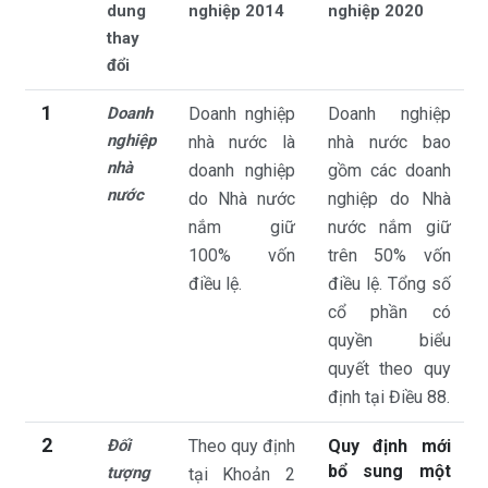
dung
nghiệp 2014
nghiệp 2020
thay
đổi
1
Doanh
Doanh nghiệp
Doanh nghiệp
nghiệp
nhà nước là
nhà nước bao
nhà
doanh nghiệp
gồm các doanh
nước
do Nhà nước
nghiệp do Nhà
nắm giữ
nước nắm giữ
100% vốn
trên 50% vốn
điều lệ.
điều lệ. Tổng số
cổ phần có
quyền biểu
quyết theo quy
định tại Điều 88.
2
Đối
Theo quy định
Quy định mới
bổ sung một
tượng
tại Khoản 2