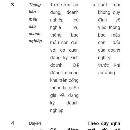
3
Thông
Trước khi sử
Luật mới
báo
dụng, doanh
không quy
mẫu
nghiệp có
định về
dấu
nghĩa vụ
việc thông
doanh
thông báo
báo mẫu
nghiệp
mẫu con dấu
con dấu
với cơ quan
của doanh
đăng ký kinh
nghiệp
doanh. Để
trước khi
đăng tải công
sử dụng.
khai trên cổng
thông tin quốc
gia về đăng
ký doanh
nghiệp.
4
Quyền
Theo quy định