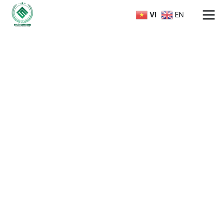
VI
EN