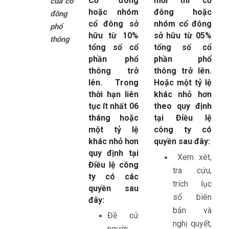
Cổ đông
mới thì cổ
của cổ
hoặc nhóm
đông hoặc
đông
cổ đông sở
nhóm cổ đông
phổ
hữu từ 10%
sở hữu từ 05%
thông
tổng số cổ
tổng số cổ
phần phổ
phần phổ
thông trở
thông trở lên.
lên. Trong
Hoặc một tỷ lệ
thời hạn liên
khác nhỏ hơn
tục ít nhất 06
theo quy định
tháng hoặc
tại Điều lệ
một tỷ lệ
công ty có
khác nhỏ hơn
quyền sau đây:
quy định tại
Xem xét,
Điều lệ công
tra cứu,
ty có các
trích lục
quyền sau
số biên
đây:
bản và
Đề cử
nghị quyết,
người