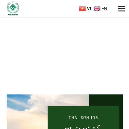
VI
EN