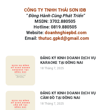
CÔNG TY TNHH THÁI SƠN IDB
” Đồng Hành Cùng Phát Triển”
MSDN
:
3702.880505
Hotline
:
0819.880505
Website
:
doanhnghiepbd.com
Email
:
thutuc.gpkd@gmail.com
ĐĂNG KÝ KINH DOANH DỊCH VỤ
KARAOKE TẠI ĐỒNG NAI
18 Tháng 7, 2025
ĐĂNG KÝ KINH DOANH DỊCH VỤ
CẦM ĐỒ TẠI ĐỒNG NAI
18 Tháng 7, 2025