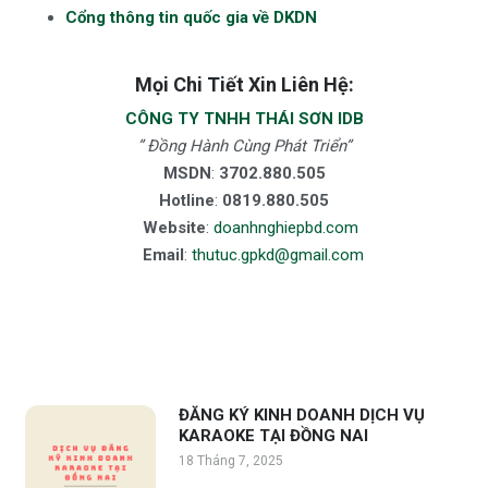
Cổng thông tin quốc gia về DKDN
Mọi Chi Tiết Xin Liên Hệ:
CÔNG TY TNHH THÁI SƠN IDB
” Đồng Hành Cùng Phát Triển”
MSDN
:
3702.880.505
Hotline
:
0819.880.505
Website
:
doanhnghiepbd.com
Email
:
thutuc.gpkd@gmail.com
ĐĂNG KÝ KINH DOANH DỊCH VỤ
KARAOKE TẠI ĐỒNG NAI
18 Tháng 7, 2025