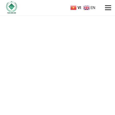
VI
EN