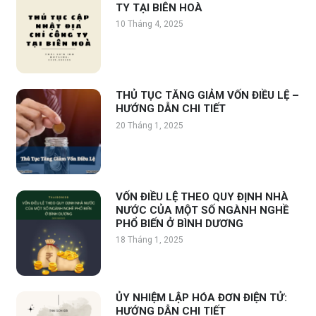
TY TẠI BIÊN HOÀ
10 Tháng 4, 2025
THỦ TỤC TĂNG GIẢM VỐN ĐIỀU LỆ –
HƯỚNG DẪN CHI TIẾT
20 Tháng 1, 2025
VỐN ĐIỀU LỆ THEO QUY ĐỊNH NHÀ
NƯỚC CỦA MỘT SỐ NGÀNH NGHỀ
PHỔ BIẾN Ở BÌNH DƯƠNG
18 Tháng 1, 2025
ỦY NHIỆM LẬP HÓA ĐƠN ĐIỆN TỬ:
HƯỚNG DẪN CHI TIẾT