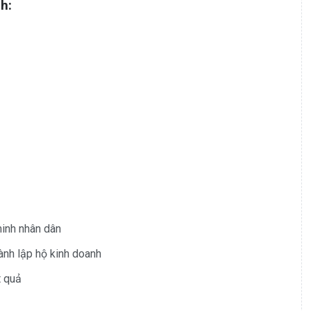
h:
inh nhân dân
ành lập hộ kinh doanh
t quả