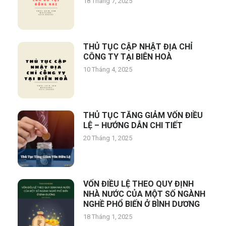
18 Tháng 7, 2025
THỦ TỤC CẬP NHẬT ĐỊA CHỈ
CÔNG TY TẠI BIÊN HOÀ
10 Tháng 4, 2025
THỦ TỤC TĂNG GIẢM VỐN ĐIỀU
LỆ – HƯỚNG DẪN CHI TIẾT
20 Tháng 1, 2025
VỐN ĐIỀU LỆ THEO QUY ĐỊNH
NHÀ NƯỚC CỦA MỘT SỐ NGÀNH
NGHỀ PHỔ BIẾN Ở BÌNH DƯƠNG
18 Tháng 1, 2025