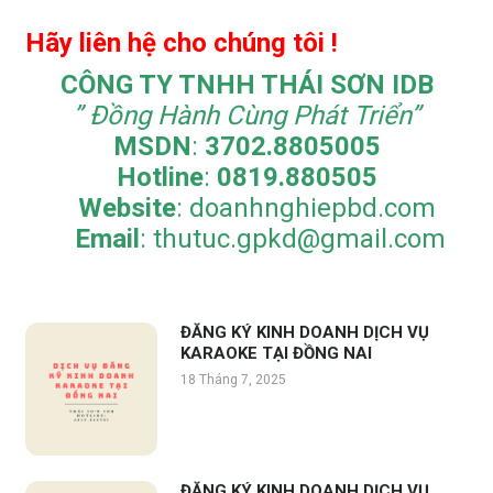
Hãy liên hệ cho chúng tôi !
CÔNG TY TNHH THÁI SƠN IDB
” Đồng Hành Cùng Phát Triển”
MSDN
:
3702.8805005
Hotline
:
0819.880505
Website
: doanhnghiepbd.com
Email
: thutuc.gpkd@gmail.com
ĐĂNG KÝ KINH DOANH DỊCH VỤ
KARAOKE TẠI ĐỒNG NAI
18 Tháng 7, 2025
ĐĂNG KÝ KINH DOANH DỊCH VỤ