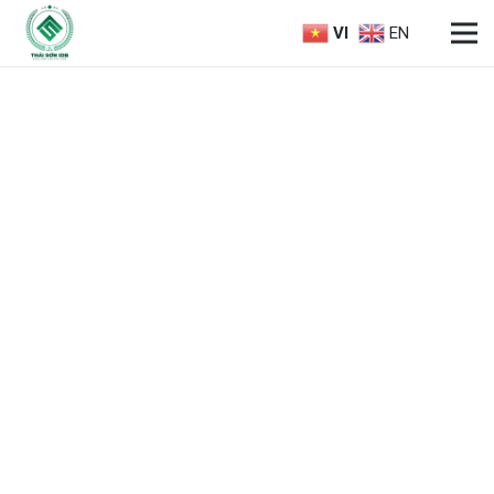
VI
EN