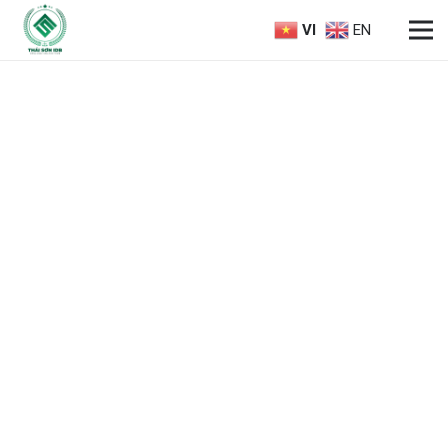
VI
EN