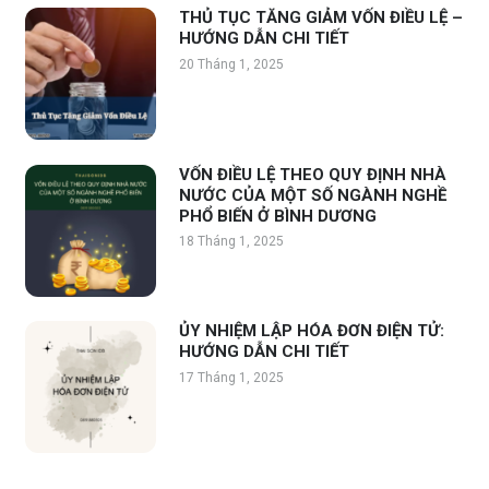
THỦ TỤC TĂNG GIẢM VỐN ĐIỀU LỆ –
HƯỚNG DẪN CHI TIẾT
20 Tháng 1, 2025
VỐN ĐIỀU LỆ THEO QUY ĐỊNH NHÀ
NƯỚC CỦA MỘT SỐ NGÀNH NGHỀ
PHỔ BIẾN Ở BÌNH DƯƠNG
18 Tháng 1, 2025
ỦY NHIỆM LẬP HÓA ĐƠN ĐIỆN TỬ:
HƯỚNG DẪN CHI TIẾT
17 Tháng 1, 2025