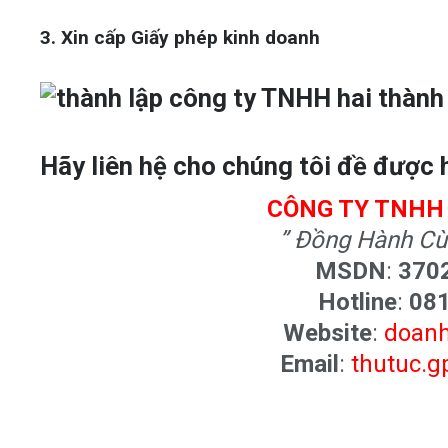
3. Xin cấp Giấy phép kinh doanh
Hãy liên hệ cho chúng tôi đề được h
CÔNG TY TNHH 
” Đồng Hành Cù
MSDN
:
370
Hotline
:
08
Website
:
doan
Email
:
thutuc.