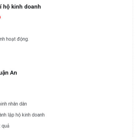
kí hộ kinh doanh
p
anh hoạt động.
huận An
inh nhân dân
ành lập hộ kinh doanh
t quả