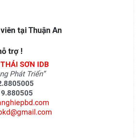
ỗ trợ !
THÁI SƠN IDB
ng Phát Triển”
2.8805005
19.880505
hnghiepbd.com
gpkd@gmail.com