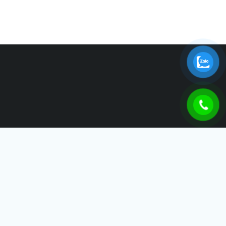
THÁI SƠN IDB
Công Ty TNHH Thái Sơn IDB – Tự Hào Đồng Hành Cùng Sự
Phát Triển Của Doanh Nghiệp