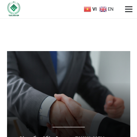
VI
EN