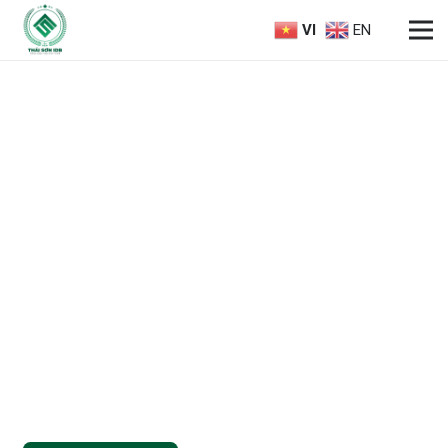
VI
EN