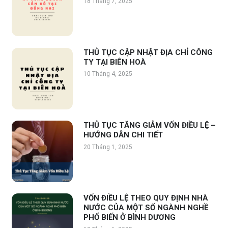
18 Tháng 7, 2025
THỦ TỤC CẬP NHẬT ĐỊA CHỈ CÔNG
TY TẠI BIÊN HOÀ
10 Tháng 4, 2025
THỦ TỤC TĂNG GIẢM VỐN ĐIỀU LỆ –
HƯỚNG DẪN CHI TIẾT
20 Tháng 1, 2025
VỐN ĐIỀU LỆ THEO QUY ĐỊNH NHÀ
NƯỚC CỦA MỘT SỐ NGÀNH NGHỀ
PHỔ BIẾN Ở BÌNH DƯƠNG