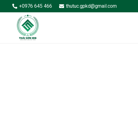
+0976 645 466
thutuc.gpkd@gmail.com