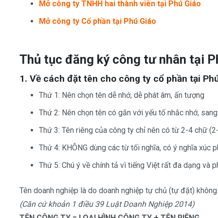
Mở công ty TNHH hai thành viên tại Phú Giáo
Mở công ty Cổ phần tại Phú Giáo
Thủ tục đăng ký công tư nhân tại P
1. Về cách đặt tên
cho công ty cổ phần tại Ph
Thứ 1: Nên chọn tên dễ nhớ, dễ phát âm, ấn tượng
Thứ 2: Nên chọn tên có gắn với yếu tố nhắc nhớ, sang 
Thứ 3: Tên riêng của công ty chỉ nên có từ 2-4 chữ (2-
Thứ 4: KHÔNG dùng các từ tối nghĩa, có ý nghĩa xúc ph
Thứ 5: Chú ý về chính tả vì tiếng Việt rất đa dạng và 
Tên doanh nghiệp là do doanh nghiệp tự chủ (tự đặt) khôn
(Căn cứ khoản 1 điều 39 Luật Doanh Nghiệp 2014)
TÊN CÔNG TY = LOẠI HÌNH CÔNG TY + TÊN RIÊNG