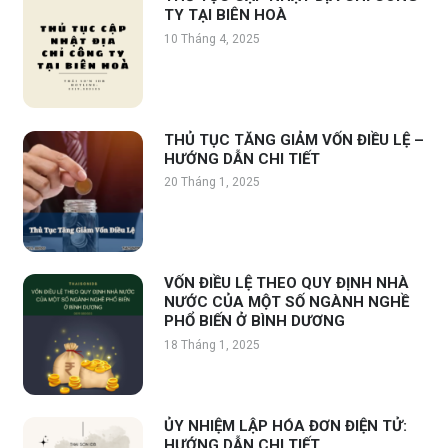
TY TẠI BIÊN HOÀ
10 Tháng 4, 2025
THỦ TỤC TĂNG GIẢM VỐN ĐIỀU LỆ –
HƯỚNG DẪN CHI TIẾT
20 Tháng 1, 2025
VỐN ĐIỀU LỆ THEO QUY ĐỊNH NHÀ
NƯỚC CỦA MỘT SỐ NGÀNH NGHỀ
PHỔ BIẾN Ở BÌNH DƯƠNG
18 Tháng 1, 2025
ỦY NHIỆM LẬP HÓA ĐƠN ĐIỆN TỬ:
HƯỚNG DẪN CHI TIẾT