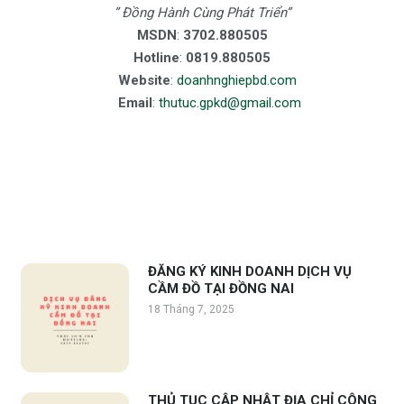
” Đồng Hành Cùng Phát Triển”
MSDN
:
3702.880505
Hotline
:
0819.880505
Website
:
doanhnghiepbd.com
Email
:
thutuc.gpkd@gmail.com
ĐĂNG KÝ KINH DOANH DỊCH VỤ
CẦM ĐỒ TẠI ĐỒNG NAI
18 Tháng 7, 2025
THỦ TỤC CẬP NHẬT ĐỊA CHỈ CÔNG