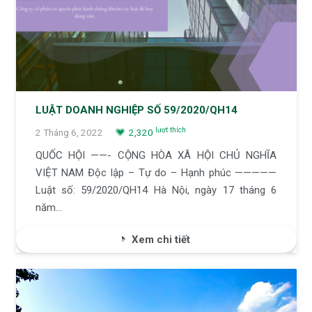
LUẬT DOANH NGHIỆP SỐ 59/2020/QH14
lượt thích
2 Tháng 6, 2022
2,320
QUỐC HỘI ——- CỘNG HÒA XÃ HỘI CHỦ NGHĨA
VIỆT NAM Độc lập – Tự do – Hạnh phúc —————
Luật số: 59/2020/QH14 Hà Nội, ngày 17 tháng 6
năm…
Xem chi tiết