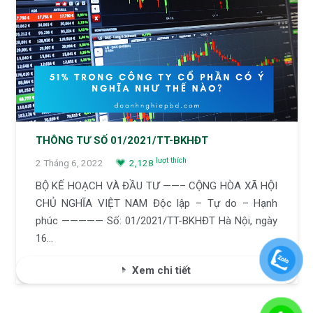
THÔNG TƯ SỐ 01/2021/TT-BKHĐT
lượt thích
2 Tháng 6, 2022
2,128
BỘ KẾ HOẠCH VÀ ĐẦU TƯ ——– CỘNG HÒA XÃ HỘI
CHỦ NGHĨA VIỆT NAM Độc lập – Tự do – Hạnh
phúc ————— Số: 01/2021/TT-BKHĐT Hà Nội, ngày
16…
Xem chi tiết