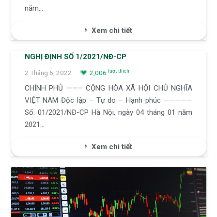
năm…
Xem chi tiết
NGHỊ ĐỊNH SỐ 1/2021/NĐ-CP
lượt thích
2 Tháng 6, 2022
2,006
CHÍNH PHỦ ——– CỘNG HÒA XÃ HỘI CHỦ NGHĨA
VIỆT NAM Độc lập – Tự do – Hạnh phúc —————
Số: 01/2021/NĐ-CP Hà Nội, ngày 04 tháng 01 năm
2021…
Xem chi tiết