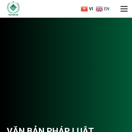
VI
EN
VĂN BẢN PHÁP LUẬT