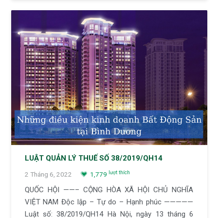
LUẬT QUẢN LÝ THUẾ SỐ 38/2019/QH14
lượt thích
2 Tháng 6, 2022
1,779
QUỐC HỘI ——– CỘNG HÒA XÃ HỘI CHỦ NGHĨA
VIỆT NAM Độc lập – Tự do – Hạnh phúc —————
Luật số: 38/2019/QH14 Hà Nội, ngày 13 tháng 6