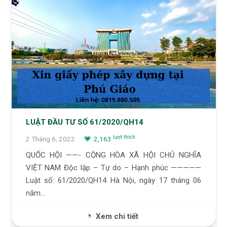
LUẬT ĐẦU TƯ SỐ 61/2020/QH14
lượt thích
2 Tháng 6, 2022
2,163
QUỐC HỘI ——- CỘNG HÒA XÃ HỘI CHỦ NGHĨA
VIỆT NAM Độc lập – Tự do – Hạnh phúc —————
Luật số: 61/2020/QH14 Hà Nội, ngày 17 tháng 06
năm…
Xem chi tiết