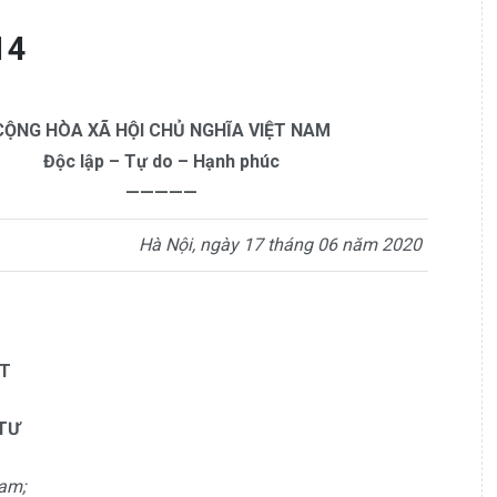
14
CỘNG HÒA XÃ HỘI CHỦ NGHĨA VIỆT NAM
Độc lập – Tự do – Hạnh phúc
—————
Hà Nội, ngày 17 tháng 06 năm 2020
T
TƯ
Nam;