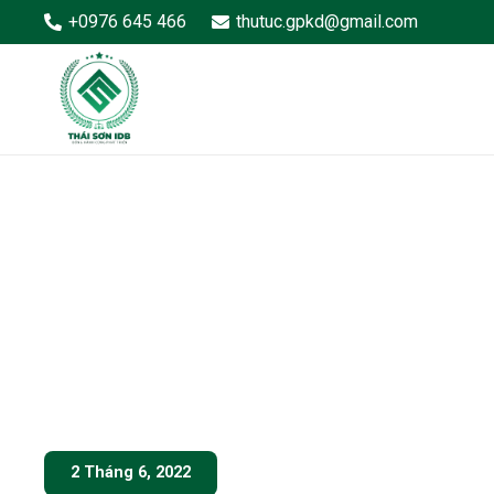
+0976 645 466
thutuc.gpkd@gmail.com
2 Tháng 6, 2022