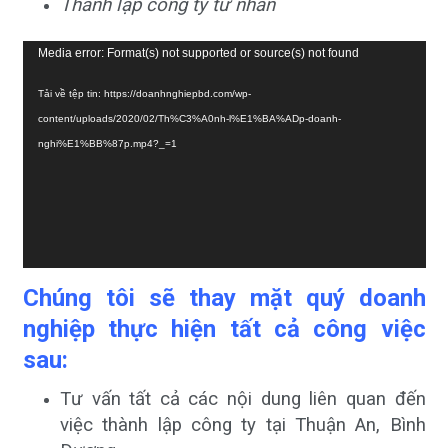
Thành lập công ty tư nhân
Trình
Media error: Format(s) not supported or source(s) not found
chơi
Tải về tệp tin: https://doanhnghiepbd.com/wp-
Video
content/uploads/2020/02/Th%C3%A0nh-l%E1%BA%ADp-doanh-
nghi%E1%BB%87p.mp4?_=1
Chúng tôi sẽ thay mặt quý doanh
nghiệp thực hiện tất cả công việc
sau:
Tư vấn tất cả các nội dung liên quan đến
việc thành lập công ty tại Thuận An, Bình