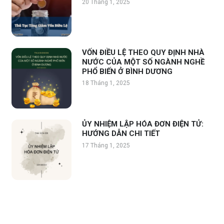
20 Tháng 1, 2025
VỐN ĐIỀU LỆ THEO QUY ĐỊNH NHÀ
NƯỚC CỦA MỘT SỐ NGÀNH NGHỀ
PHỔ BIẾN Ở BÌNH DƯƠNG
18 Tháng 1, 2025
ỦY NHIỆM LẬP HÓA ĐƠN ĐIỆN TỬ:
HƯỚNG DẪN CHI TIẾT
17 Tháng 1, 2025