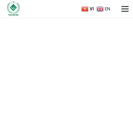
VI
EN