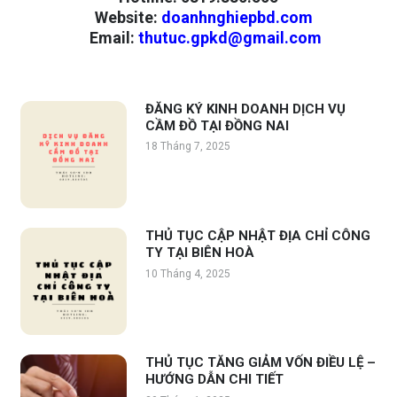
Website
:
doanhnghiepbd.com
Email
:
thutuc.gpkd@gmail.com
ĐĂNG KÝ KINH DOANH DỊCH VỤ
CẦM ĐỒ TẠI ĐỒNG NAI
18 Tháng 7, 2025
THỦ TỤC CẬP NHẬT ĐỊA CHỈ CÔNG
TY TẠI BIÊN HOÀ
10 Tháng 4, 2025
THỦ TỤC TĂNG GIẢM VỐN ĐIỀU LỆ –
HƯỚNG DẪN CHI TIẾT