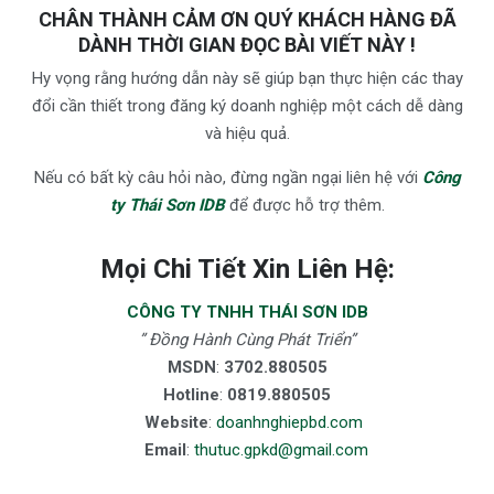
CHÂN THÀNH CẢM ƠN QUÝ KHÁCH HÀNG ĐÃ
DÀNH THỜI GIAN ĐỌC BÀI VIẾT NÀY !
Hy vọng rằng hướng dẫn này sẽ giúp bạn thực hiện các thay
đổi cần thiết trong đăng ký doanh nghiệp một cách dễ dàng
và hiệu quả.
Nếu có bất kỳ câu hỏi nào, đừng ngần ngại liên hệ với
Công
ty Thái Sơn IDB
để được hỗ trợ thêm.
Mọi Chi Tiết Xin Liên Hệ:
CÔNG TY TNHH THÁI SƠN IDB
” Đồng Hành Cùng Phát Triển”
MSDN
:
3702.880505
Hotline
:
0819.880505
Website
:
doanhnghiepbd.com
Email
:
thutuc.gpkd@gmail.com