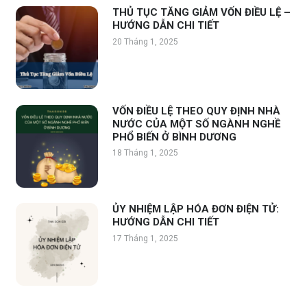
THỦ TỤC TĂNG GIẢM VỐN ĐIỀU LỆ –
HƯỚNG DẪN CHI TIẾT
20 Tháng 1, 2025
VỐN ĐIỀU LỆ THEO QUY ĐỊNH NHÀ
NƯỚC CỦA MỘT SỐ NGÀNH NGHỀ
PHỔ BIẾN Ở BÌNH DƯƠNG
18 Tháng 1, 2025
ỦY NHIỆM LẬP HÓA ĐƠN ĐIỆN TỬ:
HƯỚNG DẪN CHI TIẾT
17 Tháng 1, 2025