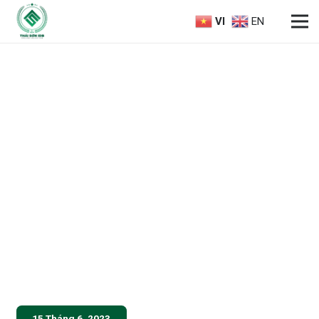
VI
EN
15 Tháng 6, 2023