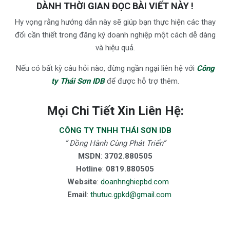
DÀNH THỜI GIAN ĐỌC BÀI VIẾT NÀY !
Hy vọng rằng hướng dẫn này sẽ giúp bạn thực hiện các thay
đổi cần thiết trong đăng ký doanh nghiệp một cách dễ dàng
và hiệu quả.
Nếu có bất kỳ câu hỏi nào, đừng ngần ngại liên hệ với
Công
ty Thái Sơn IDB
để được hỗ trợ thêm.
Mọi Chi Tiết Xin Liên Hệ:
CÔNG TY TNHH THÁI SƠN IDB
” Đồng Hành Cùng Phát Triển”
MSDN
:
3702.880505
Hotline
:
0819.880505
Website
:
doanhnghiepbd.com
Email
:
thutuc.gpkd@gmail.com