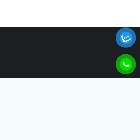
THÁI SƠN IDB
Công Ty TNHH Thái Sơn IDB – Tự Hào Đồng Hành Cùng Sự
Phát Triển Của Doanh Nghiệp