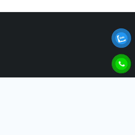
THÁI SƠN IDB
Công Ty TNHH Thái Sơn IDB – Tự Hào Đồng Hành Cùng Sự
Phát Triển Của Doanh Nghiệp