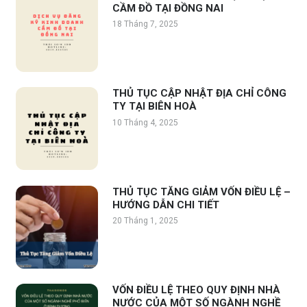
CẦM ĐỒ TẠI ĐỒNG NAI
18 Tháng 7, 2025
THỦ TỤC CẬP NHẬT ĐỊA CHỈ CÔNG
TY TẠI BIÊN HOÀ
10 Tháng 4, 2025
THỦ TỤC TĂNG GIẢM VỐN ĐIỀU LỆ –
HƯỚNG DẪN CHI TIẾT
20 Tháng 1, 2025
VỐN ĐIỀU LỆ THEO QUY ĐỊNH NHÀ
NƯỚC CỦA MỘT SỐ NGÀNH NGHỀ