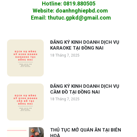
Hotline
:
0819.880505
Website
:
doanhnghiepbd.com
Email
:
thutuc.gpkd@gmail.com
ĐĂNG KÝ KINH DOANH DỊCH VỤ
KARAOKE TẠI ĐỒNG NAI
18 Tháng 7, 2025
ĐĂNG KÝ KINH DOANH DỊCH VỤ
CẦM ĐỒ TẠI ĐỒNG NAI
18 Tháng 7, 2025
THỦ TỤC MỞ QUÁN ĂN TẠI BIÊN
HOÀ