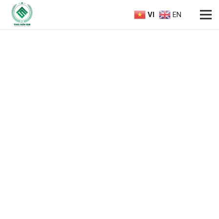
VI
EN