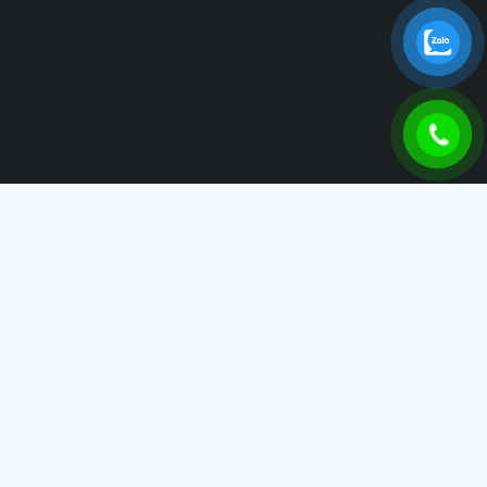
THÁI SƠN IDB
Công Ty TNHH Thái Sơn IDB – Tự Hào Đồng Hành Cùng Sự
Phát Triển Của Doanh Nghiệp
LIÊN HỆ