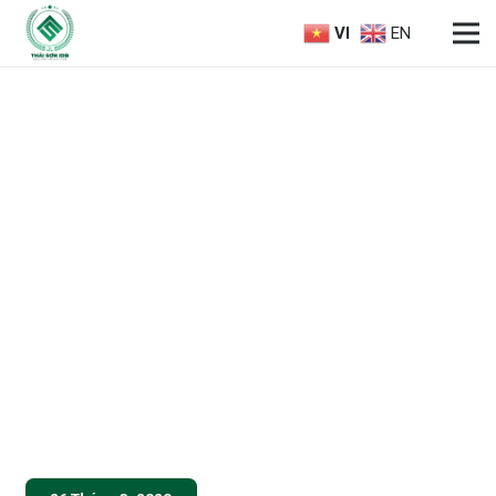
VI
EN