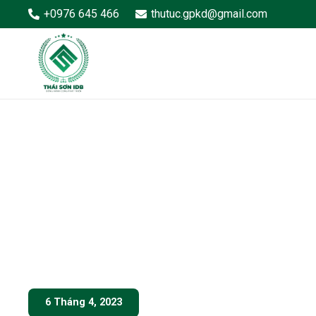
+0976 645 466
thutuc.gpkd@gmail.com
6 Tháng 4, 2023