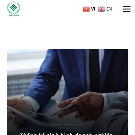
VI
EN