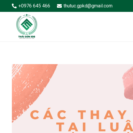
+0976 645 466
thutuc.gpkd@gmail.com