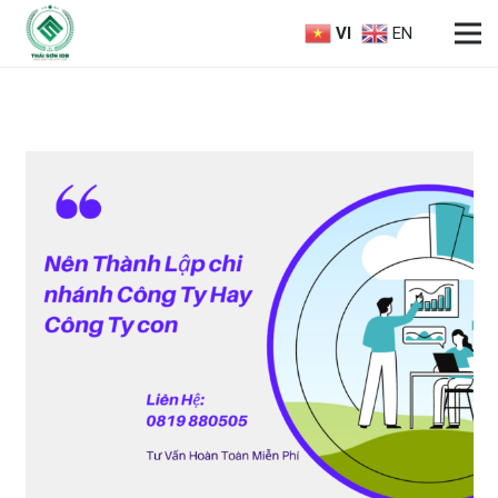
VI
EN