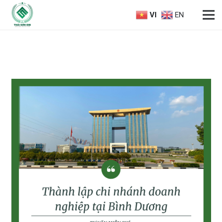
VI
EN