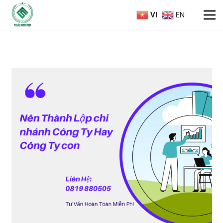
VI
EN