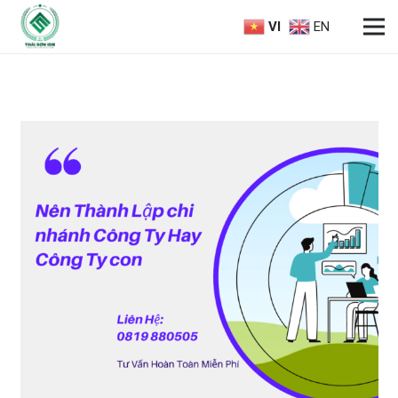
VI
EN