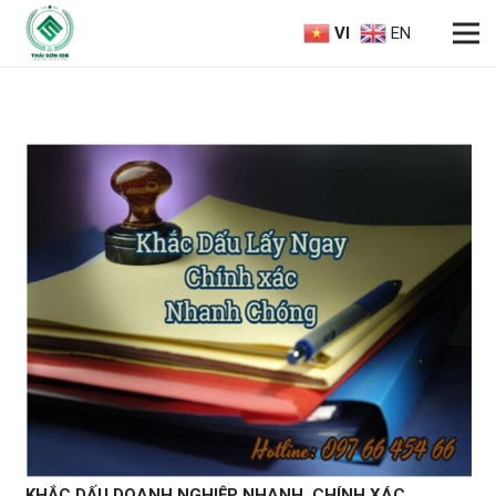
VI
EN
KHẮC DẤU DOANH NGHIỆP NHANH, CHÍNH XÁC