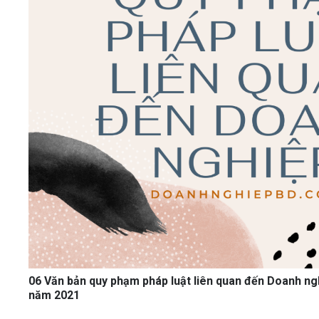
06 Văn bản quy phạm pháp luật liên quan đến Doanh ngh
năm 2021