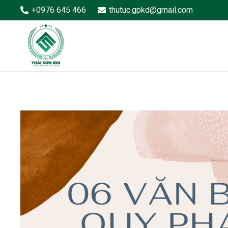
+0976 645 466
thutuc.gpkd@gmail.com