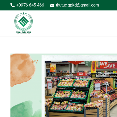
+0976 645 466
thutuc.gpkd@gmail.com