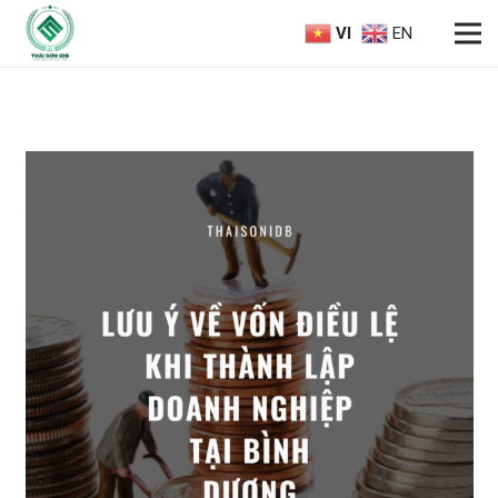
VI
EN