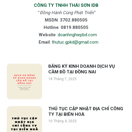
CÔNG TY TNHH THÁI SƠN IDB
” Đồng Hành Cùng Phát Triển”
MSDN
:
3702.880505
Hotline
:
0819.880505
Website
:
doanhnghiepbd.com
Email
:
thutuc.gpkd@gmail.com
ĐĂNG KÝ KINH DOANH DỊCH VỤ
CẦM ĐỒ TẠI ĐỒNG NAI
18 Tháng 7, 2025
THỦ TỤC CẬP NHẬT ĐỊA CHỈ CÔNG
TY TẠI BIÊN HOÀ
10 Tháng 4, 2025