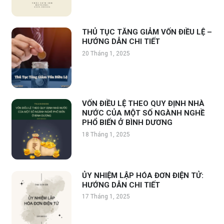
THỦ TỤC TĂNG GIẢM VỐN ĐIỀU LỆ –
HƯỚNG DẪN CHI TIẾT
20 Tháng 1, 2025
VỐN ĐIỀU LỆ THEO QUY ĐỊNH NHÀ
NƯỚC CỦA MỘT SỐ NGÀNH NGHỀ
PHỔ BIẾN Ở BÌNH DƯƠNG
18 Tháng 1, 2025
ỦY NHIỆM LẬP HÓA ĐƠN ĐIỆN TỬ:
HƯỚNG DẪN CHI TIẾT
17 Tháng 1, 2025