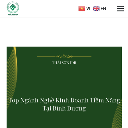
VI
EN