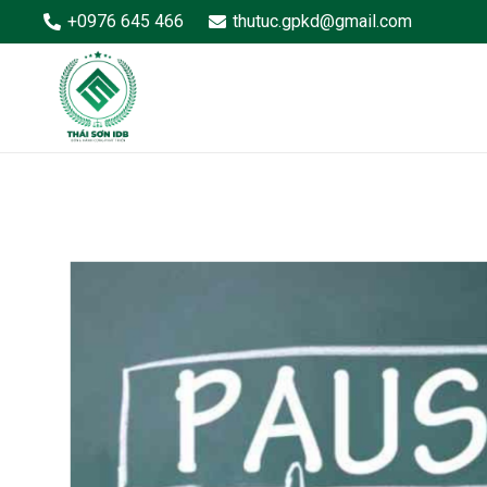
+0976 645 466
thutuc.gpkd@gmail.com