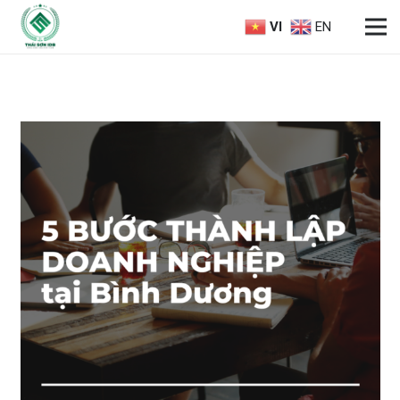
VI
EN