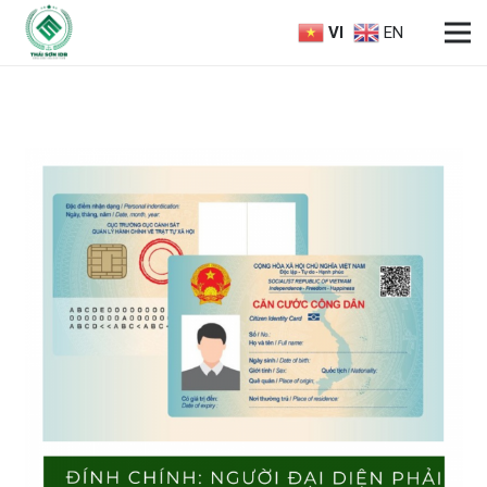
VI
EN