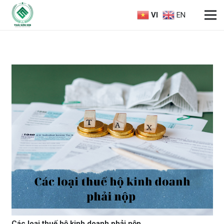
VI
EN
Các loại thuế hộ kinh doanh phải nộp