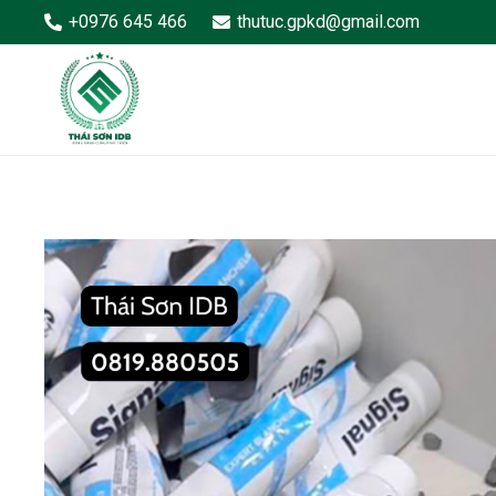
+0976 645 466
thutuc.gpkd@gmail.com