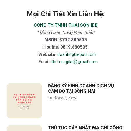
Mọi Chi Tiết Xin Liên Hệ:
CÔNG TY TNHH THÁI SƠN IDB
” Đồng Hành Cùng Phát Triển”
MSDN
:
3702.880505
Hotline
:
0819.880505
Website
:
doanhnghiepbd.com
Email
:
thutuc.gpkd@gmail.com
ĐĂNG KÝ KINH DOANH DỊCH VỤ
CẦM ĐỒ TẠI ĐỒNG NAI
18 Tháng 7, 2025
THỦ TỤC CẬP NHẬT ĐỊA CHỈ CÔNG