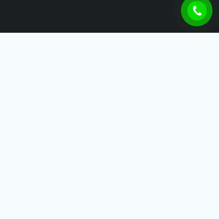
THÁI SƠN IDB
Công Ty TNHH Thái Sơn IDB – Tự Hào Đồng Hành Cùng Sự
Phát Triển Của Doanh Nghiệp
LIÊN HỆ
P. Định Hòa, TP. Thủ Dầu Một, Bình Dương