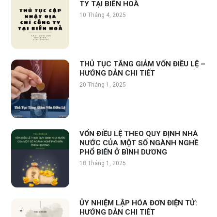
TY TẠI BIÊN HOÀ
10 Tháng 4, 2025
THỦ TỤC TĂNG GIẢM VỐN ĐIỀU LỆ –
HƯỚNG DẪN CHI TIẾT
20 Tháng 1, 2025
VỐN ĐIỀU LỆ THEO QUY ĐỊNH NHÀ
NƯỚC CỦA MỘT SỐ NGÀNH NGHỀ
PHỔ BIẾN Ở BÌNH DƯƠNG
18 Tháng 1, 2025
ỦY NHIỆM LẬP HÓA ĐƠN ĐIỆN TỬ:
HƯỚNG DẪN CHI TIẾT