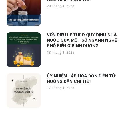
20 Tháng 1, 2025
VỐN ĐIỀU LỆ THEO QUY ĐỊNH NHÀ
NƯỚC CỦA MỘT SỐ NGÀNH NGHỀ
PHỔ BIẾN Ở BÌNH DƯƠNG
18 Tháng 1, 2025
ỦY NHIỆM LẬP HÓA ĐƠN ĐIỆN TỬ:
HƯỚNG DẪN CHI TIẾT
17 Tháng 1, 2025