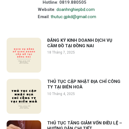
Hotline
:
0819.880505
Website
:
doanhnghiepbd.com
Email
:
thutuc.gpkd@gmail.com
ĐĂNG KÝ KINH DOANH DỊCH VỤ
CẦM ĐỒ TẠI ĐỒNG NAI
18 Tháng 7, 2025
THỦ TỤC CẬP NHẬT ĐỊA CHỈ CÔNG
TY TẠI BIÊN HOÀ
10 Tháng 4, 2025
THỦ TỤC TĂNG GIẢM VỐN ĐIỀU LỆ –
HƯỚNG DẪN CHI TIẾT