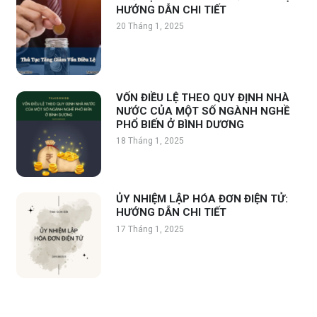
HƯỚNG DẪN CHI TIẾT
20 Tháng 1, 2025
VỐN ĐIỀU LỆ THEO QUY ĐỊNH NHÀ
NƯỚC CỦA MỘT SỐ NGÀNH NGHỀ
PHỔ BIẾN Ở BÌNH DƯƠNG
18 Tháng 1, 2025
ỦY NHIỆM LẬP HÓA ĐƠN ĐIỆN TỬ:
HƯỚNG DẪN CHI TIẾT
17 Tháng 1, 2025