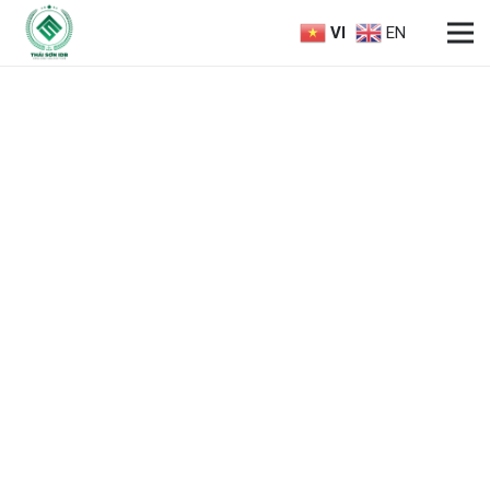
VI
EN