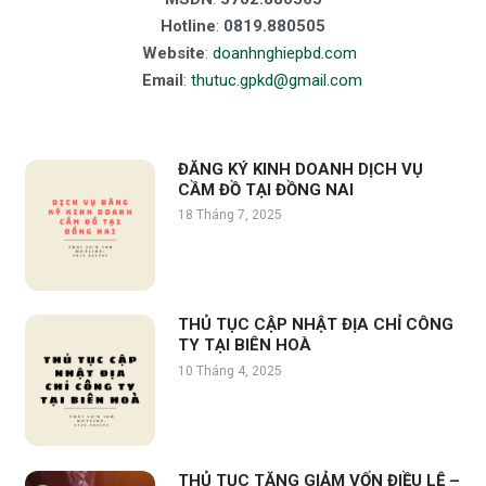
Hotline
:
0819.880505
Website
:
doanhnghiepbd.com
Email
:
thutuc.gpkd@gmail.com
ĐĂNG KÝ KINH DOANH DỊCH VỤ
CẦM ĐỒ TẠI ĐỒNG NAI
18 Tháng 7, 2025
THỦ TỤC CẬP NHẬT ĐỊA CHỈ CÔNG
TY TẠI BIÊN HOÀ
10 Tháng 4, 2025
THỦ TỤC TĂNG GIẢM VỐN ĐIỀU LỆ –