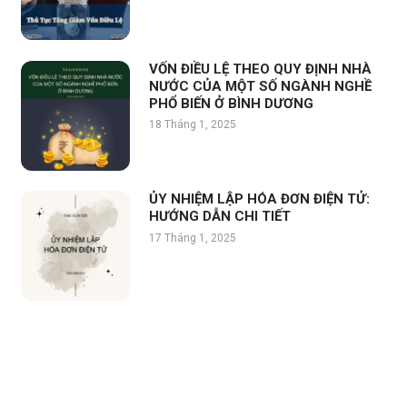
VỐN ĐIỀU LỆ THEO QUY ĐỊNH NHÀ
NƯỚC CỦA MỘT SỐ NGÀNH NGHỀ
PHỔ BIẾN Ở BÌNH DƯƠNG
18 Tháng 1, 2025
ỦY NHIỆM LẬP HÓA ĐƠN ĐIỆN TỬ:
HƯỚNG DẪN CHI TIẾT
17 Tháng 1, 2025