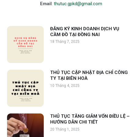
Email
:
thutuc.gpkd@gmail.com
ĐĂNG KÝ KINH DOANH DỊCH VỤ
CẦM ĐỒ TẠI ĐỒNG NAI
18 Tháng 7, 2025
THỦ TỤC CẬP NHẬT ĐỊA CHỈ CÔNG
TY TẠI BIÊN HOÀ
10 Tháng 4, 2025
THỦ TỤC TĂNG GIẢM VỐN ĐIỀU LỆ –
HƯỚNG DẪN CHI TIẾT
20 Tháng 1, 2025