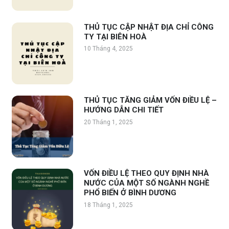
THỦ TỤC CẬP NHẬT ĐỊA CHỈ CÔNG
TY TẠI BIÊN HOÀ
10 Tháng 4, 2025
THỦ TỤC TĂNG GIẢM VỐN ĐIỀU LỆ –
HƯỚNG DẪN CHI TIẾT
20 Tháng 1, 2025
VỐN ĐIỀU LỆ THEO QUY ĐỊNH NHÀ
NƯỚC CỦA MỘT SỐ NGÀNH NGHỀ
PHỔ BIẾN Ở BÌNH DƯƠNG
18 Tháng 1, 2025