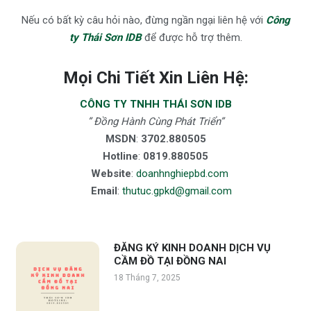
Nếu có bất kỳ câu hỏi nào, đừng ngần ngại liên hệ với
Công
ty Thái Sơn IDB
để được hỗ trợ thêm.
Mọi Chi Tiết Xin Liên Hệ:
CÔNG TY TNHH THÁI SƠN IDB
” Đồng Hành Cùng Phát Triển”
MSDN
:
3702.880505
Hotline
:
0819.880505
Website
:
doanhnghiepbd.com
Email
:
thutuc.gpkd@gmail.com
ĐĂNG KÝ KINH DOANH DỊCH VỤ
CẦM ĐỒ TẠI ĐỒNG NAI
18 Tháng 7, 2025