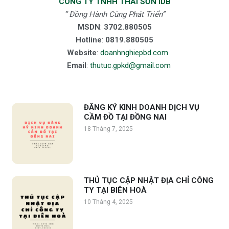
CÔNG TY TNHH THÁI SƠN IDB
” Đồng Hành Cùng Phát Triển”
MSDN
:
3702.880505
Hotline
:
0819.880505
Website
:
doanhnghiepbd.com
Email
:
thutuc.gpkd@gmail.com
ĐĂNG KÝ KINH DOANH DỊCH VỤ
CẦM ĐỒ TẠI ĐỒNG NAI
18 Tháng 7, 2025
THỦ TỤC CẬP NHẬT ĐỊA CHỈ CÔNG
TY TẠI BIÊN HOÀ
10 Tháng 4, 2025