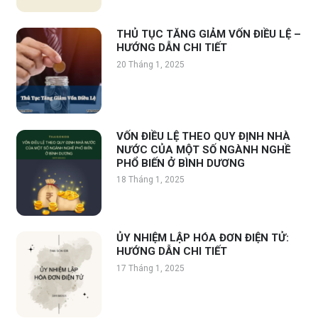
THỦ TỤC TĂNG GIẢM VỐN ĐIỀU LỆ –
HƯỚNG DẪN CHI TIẾT
20 Tháng 1, 2025
VỐN ĐIỀU LỆ THEO QUY ĐỊNH NHÀ
NƯỚC CỦA MỘT SỐ NGÀNH NGHỀ
PHỔ BIẾN Ở BÌNH DƯƠNG
18 Tháng 1, 2025
ỦY NHIỆM LẬP HÓA ĐƠN ĐIỆN TỬ:
HƯỚNG DẪN CHI TIẾT
17 Tháng 1, 2025