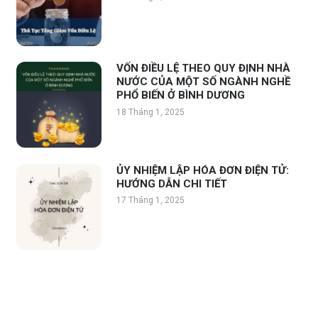
VỐN ĐIỀU LỆ THEO QUY ĐỊNH NHÀ
NƯỚC CỦA MỘT SỐ NGÀNH NGHỀ
PHỔ BIẾN Ở BÌNH DƯƠNG
18 Tháng 1, 2025
ỦY NHIỆM LẬP HÓA ĐƠN ĐIỆN TỬ:
HƯỚNG DẪN CHI TIẾT
17 Tháng 1, 2025