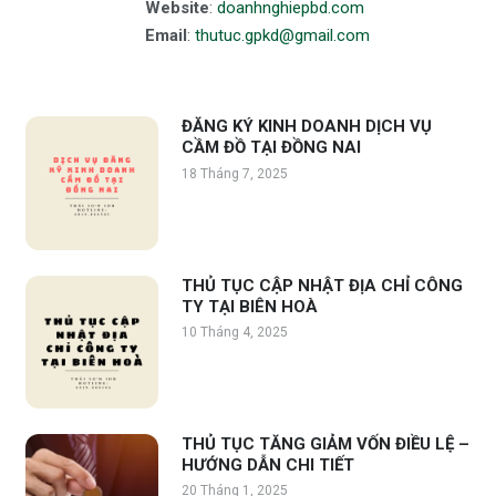
Website
:
doanhnghiepbd.com
Email
:
thutuc.gpkd@gmail.com
ĐĂNG KÝ KINH DOANH DỊCH VỤ
CẦM ĐỒ TẠI ĐỒNG NAI
18 Tháng 7, 2025
THỦ TỤC CẬP NHẬT ĐỊA CHỈ CÔNG
TY TẠI BIÊN HOÀ
10 Tháng 4, 2025
THỦ TỤC TĂNG GIẢM VỐN ĐIỀU LỆ –
HƯỚNG DẪN CHI TIẾT
20 Tháng 1, 2025